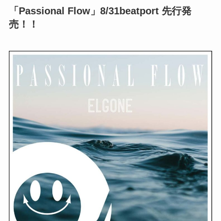
「Passional Flow」8/31beatport 先行発
売！！