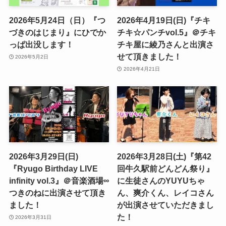
2026年5月24日（日）『つ
2026年4月19日(日)『チキ
づきのはじまり』にひでか
チキ☆パンチvol.5』＠チキ
っぱ出没します！
チキ屋に綾乃さんと出演さ
せて頂きました！
2026年5月2日
2026年4月21日
2026年3月29日(日)
2026年3月28日(土)『第42
『Ryugo Birthday LIVE
回牛久駅前どんどん祭り』
infinity vol.3』＠音楽酒場∞
に生徒さんのYUYUちゃ
つきのねに出演させて頂き
ん、爽介くん、レイコさん
ました！
が出演させていただきまし
た！
2026年3月31日