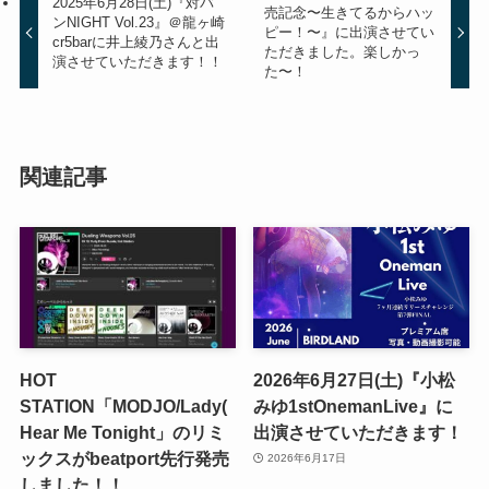
2025年6月28日(土)『対バ
売記念〜生きてるからハッ
ンNIGHT Vol.23』＠龍ヶ崎
ピー！〜』に出演させてい
cr5barに井上綾乃さんと出
ただきました。楽しかっ
演させていただきます！！
た〜！
関連記事
HOT
2026年6月27日(土)『小松
STATION「MODJO/Lady(
みゆ1stOnemanLive』に
Hear Me Tonight」のリミ
出演させていただきます！
ックスがbeatport先行発売
2026年6月17日
しました！！