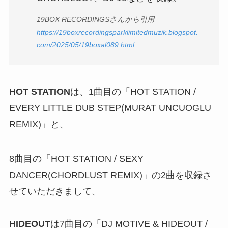
19BOX RECORDINGSさんから引用
https://19boxrecordingsparklimitedmuzik.blogspot.
com/2025/05/19boxal089.html
HOT STATION
は、1曲目の「HOT STATION /
EVERY LITTLE DUB STEP(MURAT UNCUOGLU
REMIX)」と、
8曲目の「HOT STATION / SEXY
DANCER(CHORDLUST REMIX)」の2曲を収録さ
せていただきまして、
HIDEOUT
は7曲目の「DJ MOTIVE & HIDEOUT /