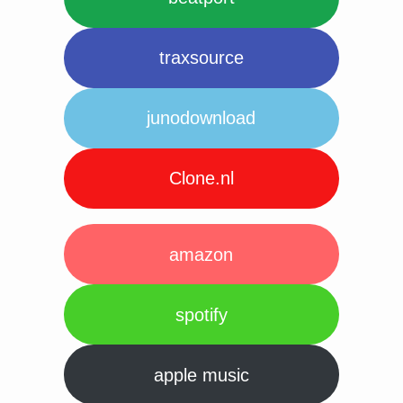
traxsource
junodownload
Clone.nl
amazon
spotify
apple music