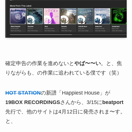
確定申告の作業を進めないと
やば〜〜い
。と、焦
りながらも、の作業に追われている僕です（笑）
HOT STATION
の新譜「Happiest House」が
19BOX RECORDINGS
さんから、3/15に
beatport
先行で、他のサイトは4月12日に発売されま〜す。
と、