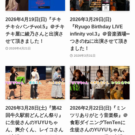
2026年4月19日(日)『チキ
2026年3月29日(日)
チキ☆パンチvol.5』＠チキ
『Ryugo Birthday LIVE
チキ屋に綾乃さんと出演さ
infinity vol.3』＠音楽酒場∞
せて頂きました！
つきのねに出演させて頂き
ました！
2026年4月21日
2026年3月31日
2026年3月28日(土)『第42
2026年2月22日(日)『ミン
回牛久駅前どんどん祭り』
ツリありがとう音楽祭』＠
に生徒さんのYUYUちゃ
食彩ダイニングTenTenに
ん、爽介くん、レイコさん
生徒さんのYUYUちゃん、