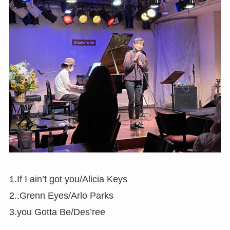
1.If I ain’t got you/Alicia Keys
2..Grenn Eyes/Arlo Parks
3.you Gotta Be/Des’ree