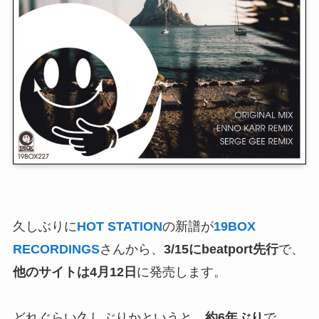
久しぶりに
HOT STATION
の新譜が
19BOX
RECORDINGS
さんから、
3/15にbeatport先行
で、
他のサイトは4月12日
に発売します。
どれぐらい久しぶりかというと、
約6年ぶり
で