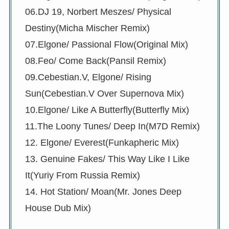
06.DJ 19, Norbert Meszes/ Physical
Destiny(Micha Mischer Remix)
07.Elgone/ Passional Flow(Original Mix)
08.Feo/ Come Back(Pansil Remix)
09.Cebestian.V, Elgone/ Rising
Sun(Cebestian.V Over Supernova Mix)
10.Elgone/ Like A Butterfly(Butterfly Mix)
11.The Loony Tunes/ Deep In(M7D Remix)
12. Elgone/ Everest(Funkapheric Mix)
13. Genuine Fakes/ This Way Like I Like
It(Yuriy From Russia Remix)
14. Hot Station/ Moan(Mr. Jones Deep
House Dub Mix)