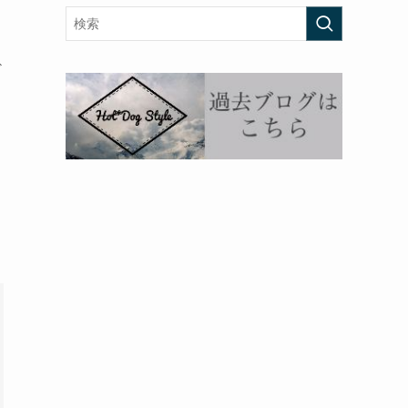
イ
ブ
ぼ