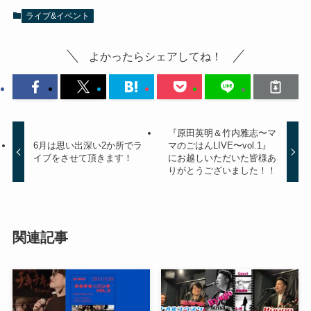
ライブ&イベント
よかったらシェアしてね！
『原田英明＆竹内雅志〜マ
6月は思い出深い2か所でラ
マのごはんLIVE〜vol.1』
イブをさせて頂きます！
にお越しいただいた皆様あ
りがとうございました！！
関連記事