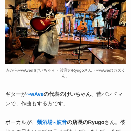
左から∞wAveのけいちゃん・波音のRyugoさん・∞wAveのカズく
ん。
ギターが
∞wAve
の代表のけいちゃん
、昔バンドマ
ンで、作曲もする方です。
ボーカルが、
麺酒場∞波音
の店長のRyugo
さん。彼