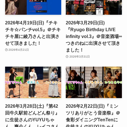
2026年4月19日(日)『チキ
2026年3月29日(日)
チキ☆パンチvol.5』＠チキ
『Ryugo Birthday LIVE
チキ屋に綾乃さんと出演さ
infinity vol.3』＠音楽酒場∞
せて頂きました！
つきのねに出演させて頂き
ました！
2026年4月21日
2026年3月31日
2026年3月28日(土)『第42
2026年2月22日(日)『ミン
回牛久駅前どんどん祭り』
ツリありがとう音楽祭』＠
に生徒さんのYUYUちゃ
食彩ダイニングTenTenに
ん、爽介くん、レイコさん
生徒さんのYUYUちゃん、