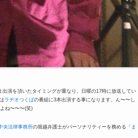
ま出演を頂いたタイミングが重なり、日曜の17時に放送してい
週は
ラヂオつくば
の番組に3本出演する事になります。ん〜〜し
よね〜〜〜(笑)
中央法律事務所
の堀越弁護士がパーソナリティーを務める「
ま