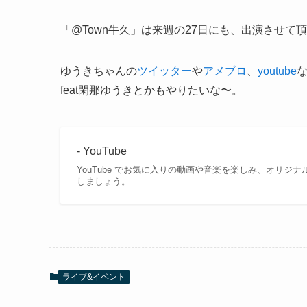
「@Town牛久」は来週の27日にも、出演させて
ゆうきちゃんの
ツイッター
や
アメブロ
、
youtube
feat閑那ゆうきとかもやりたいな〜。
- YouTube
YouTube でお気に入りの動画や音楽を楽しみ、オリ
しましょう。
ライブ&イベント