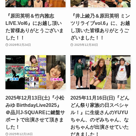
『原田英明＆竹内雅志
『井上綾乃＆原田英明 ミン
LIVE.Vol6』にお越し頂い
ツリライブvol.6』に、お越
た皆様ありがとうございま
し頂いた皆様ありがとうご
した！！
ざいました！！
2026年2月24日
2025年12月30日
2025年12月13日(土)『小松
2025年11月16日(日)『どん
みゆ BirthdayLive2025』
どん祭り家族の日スペシャ
＠品川J-SQUAREに鍵盤サ
ル！』に生徒さんのYUYU
ポートで出演させて頂きま
ちゃん、のぞみちゃん、な
した！
おちゃんが出演させていた
だきました！
2025年12月16日