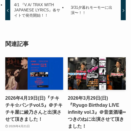
4/1 『V.A/ TRAX WITH
3/31夕暮れモーモーに出
JAPANESE LYRICS』各サ
演〜！！
イトで発売開始！！
関連記事
2026年4月19日(日)『チキ
2026年3月29日(日)
チキ☆パンチvol.5』＠チキ
『Ryugo Birthday LIVE
チキ屋に綾乃さんと出演さ
infinity vol.3』＠音楽酒場∞
せて頂きました！
つきのねに出演させて頂き
ました！
2026年4月21日