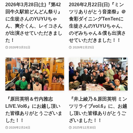
2026年3月28日(土)『第42
2026年2月22日(日)『ミン
回牛久駅前どんどん祭り』
ツリありがとう音楽祭』＠
に生徒さんのYUYUちゃ
食彩ダイニングTenTenに
ん、爽介くん、レイコさん
生徒さんのYUYUちゃん、
が出演させていただきまし
のぞみちゃん＆僕も出演さ
た！
せていただきました！！
2026年3月31日
2026年2月25日
『原田英明＆竹内雅志
『井上綾乃＆原田英明 ミン
LIVE.Vol6』にお越し頂い
ツリライブvol.6』に、お越
た皆様ありがとうございま
し頂いた皆様ありがとうご
した！！
ざいました！！
2026年2月24日
2025年12月30日