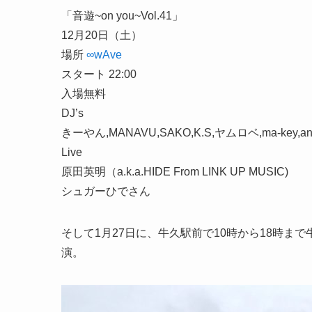
「音遊~on you~Vol.41」
12月20日（土）
場所
∞wAve
スタート 22:00
入場無料
DJ’s
きーやん,MANAVU,SAKO,K.S,ヤムロベ,ma-key,and
Live
原田英明（a.k.a.HIDE From LINK UP MUSIC)
シュガーひでさん
そして1月27日に、牛久駅前で10時から18時
演。