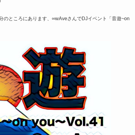
）
のところにあります、∞wAveさんでDJイベント「音遊~on