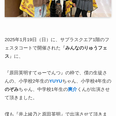
2025年1月19日（日）に、サプラスクエア1階のフ
ェスタコートで開催された『
みんなのりゅうフェ
ス
』に、
『原田英明すてゅーでんつ』の枠で、僕の生徒さ
んの、小学校2年生の
YUYU
ちゃん、小学校4年生の
のぞみ
ちゃん、中学校1年生の
爽介
くんが出演させ
て頂きました。
僕も『井上綾乃と原田英明』で出演させて頂きま