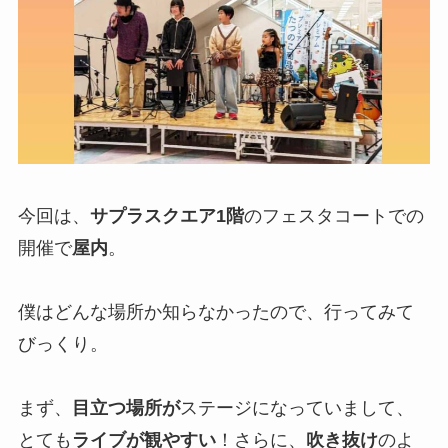
今回は、
サプラスクエア1階
のフェスタコートでの
開催で
屋内
。
僕はどんな場所か知らなかったので、行ってみて
びっくり。
まず、
目立つ場所が
ステージになっていまして、
とても
ライブが観やすい
！さらに、
吹き抜け
のよ