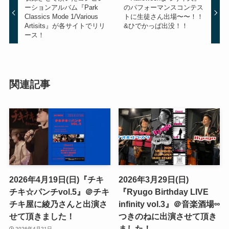
ーションアルバム『Park
のパフォーマンスコンテス
Classics Mode 1/Various
トに生徒さん出場〜〜！！
Artisits』が各サイトでリリ
&ひでかっぱ出没！！
ース！
関連記事
2026年4月19日(日)『チキ
2026年3月29日(日)
チキ☆パンチvol.5』＠チキ
『Ryugo Birthday LIVE
チキ屋に綾乃さんと出演さ
infinity vol.3』＠音楽酒場∞
せて頂きました！
つきのねに出演させて頂き
ました！
2026年4月21日