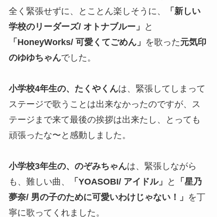
全く緊張せずに、とことん楽しそうに、
「新しい
学校のリーダーズ/ オトナブルー」
と
「HoneyWorks/ 可愛くてごめん」
を歌った
元気印
のゆゆちゃん
でした。
小学校4年生の、たくやくん
は、緊張してしまって
ステージで歌うことは出来なかったのですが、ス
テージまで来て最後の挨拶は出来たし、とっても
頑張ったな〜と感動しました。
小学校3年生の、のぞみちゃん
は、緊張しながら
も、難しい曲、
「YOASOBI/ アイドル」
と
「星乃
夢奈/ 男の子のために可愛いわけじゃない！」
を丁
寧に歌ってくれました。