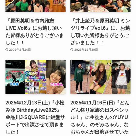
『原田英明＆竹内雅志
『井上綾乃＆原田英明 ミン
LIVE.Vol6』にお越し頂い
ツリライブvol.6』に、お越
た皆様ありがとうございま
し頂いた皆様ありがとうご
した！！
ざいました！！
2026年2月24日
2025年12月30日
2025年12月13日(土)『小松
2025年11月16日(日)『どん
みゆ BirthdayLive2025』
どん祭り家族の日スペシャ
＠品川J-SQUAREに鍵盤サ
ル！』に生徒さんのYUYU
ポートで出演させて頂きま
ちゃん、のぞみちゃん、な
した！
おちゃんが出演させていた