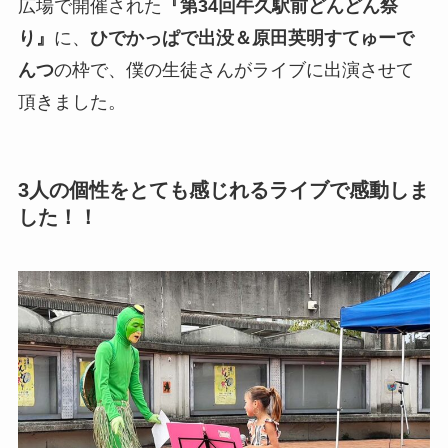
広場で開催された
『第34回牛久駅前どんどん祭
り』
に、
ひでかっぱで出没＆原田英明すてゅーで
んつ
の枠で、僕の生徒さんがライブに出演させて
頂きました。
3人の個性をとても感じれるライブで感動しま
した！！